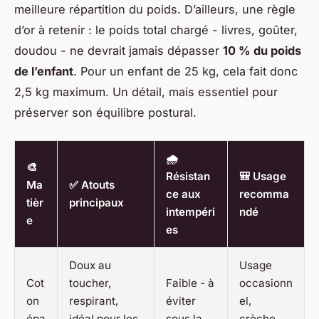
meilleure répartition du poids. D’ailleurs, une règle
d’or à retenir : le poids total chargé - livres, goûter,
doudou - ne devrait jamais dépasser
10 % du poids
de l’enfant
. Pour un enfant de 25 kg, cela fait donc
2,5 kg maximum. Un détail, mais essentiel pour
préserver son équilibre postural.
🌧️
🎨
Résistan
🎒 Usage
Ma
✅ Atouts
ce aux
recomma
tièr
principaux
intempéri
ndé
e
es
Doux au
Usage
Cot
toucher,
Faible - à
occasionn
on
respirant,
éviter
el,
épa
idéal pour les
sous la
crèche,