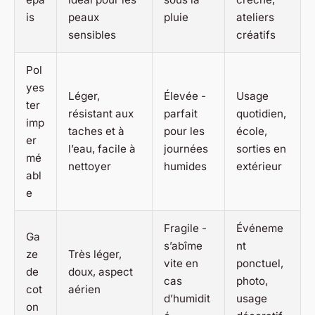
is
peaux
pluie
ateliers
sensibles
créatifs
Pol
yes
Léger,
Élevée -
Usage
ter
résistant aux
parfait
quotidien,
imp
taches et à
pour les
école,
er
l’eau, facile à
journées
sorties en
mé
nettoyer
humides
extérieur
abl
e
Fragile -
Événeme
Ga
s’abîme
nt
ze
Très léger,
vite en
ponctuel,
de
doux, aspect
cas
photo,
cot
aérien
d’humidit
usage
on