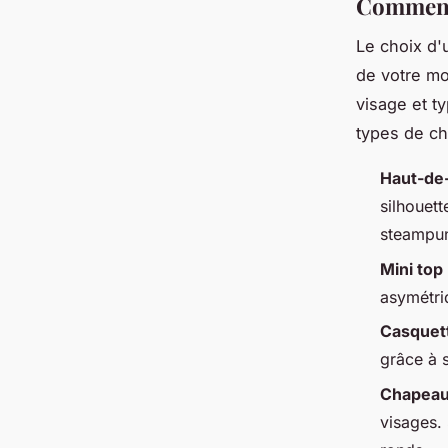
Comment 
Le choix d'
de votre mo
visage et t
types de c
Haut-de
silhouet
steampu
Mini top
asymétri
Casquett
grâce à 
Chapeau
visages. 