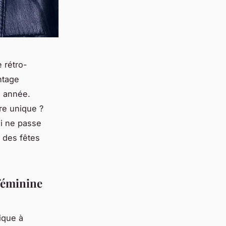
 rétro-
ntage
e année.
re unique ?
ui ne passe
 des fêtes
féminine
ique à