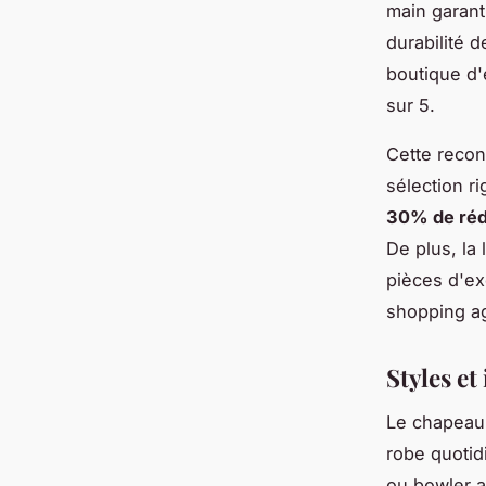
main garant
durabilité 
boutique d
sur 5.
Cette reconn
sélection r
30% de réd
De plus, la 
pièces d'e
shopping ag
Styles e
Le chapeau
robe quotid
ou bowler a