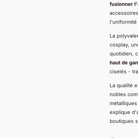
fusionner l
accessoires
l'uniformit
La polyvale
cosplay, un
quotidien, 
haut de g
ciselés - t
La qualité 
nobles comm
métalliques
explique d'a
boutiques s