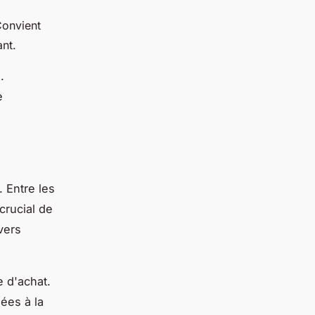
Convient
nt.
.
e
 Entre les
crucial de
vers
e d'achat.
nées à la