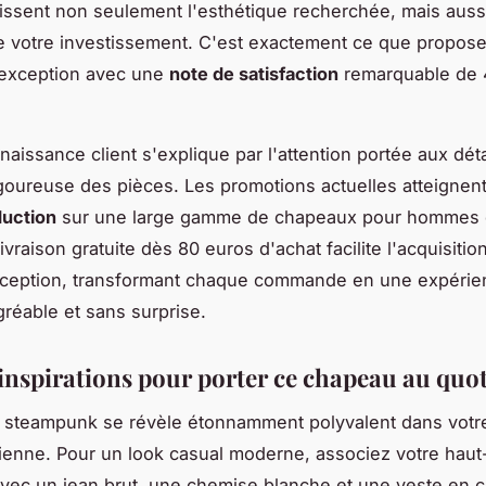
issent non seulement l'esthétique recherchée, mais aussi
de votre investissement. C'est exactement ce que propos
'exception avec une
note de satisfaction
remarquable de 4
aissance client s'explique par l'attention portée aux détai
igoureuse des pièces. Les promotions actuelles atteignent
uction
sur une large gamme de chapeaux pour hommes 
livraison gratuite dès 80 euros d'achat facilite l'acquisiti
xception, transformant chaque commande en une expérie
réable et sans surprise.
t inspirations pour porter ce chapeau au quo
 steampunk se révèle étonnamment polyvalent dans votr
ienne. Pour un look casual moderne, associez votre hau
vec un jean brut, une chemise blanche et une veste en cu