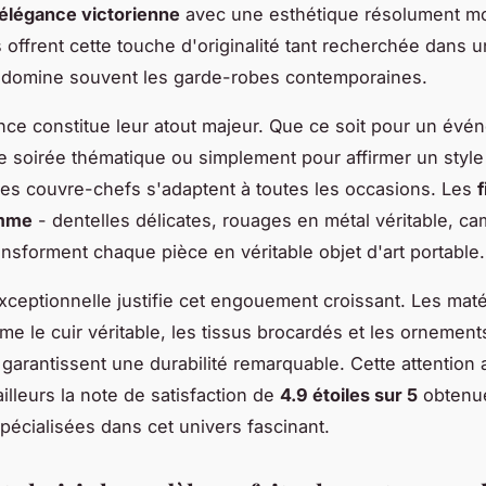
'élégance victorienne
avec une esthétique résolument m
 offrent cette touche d'originalité tant recherchée dans
é domine souvent les garde-robes contemporaines.
nce constitue leur atout majeur. Que ce soit pour un évé
e soirée thématique ou simplement pour affirmer un style
ces couvre-chefs s'adaptent à toutes les occasions. Les
f
amme
- dentelles délicates, rouages en métal véritable, c
ransforment chaque pièce en véritable objet d'art portable.
exceptionnelle justifie cet engouement croissant. Les mat
e le cuir véritable, les tissus brocardés et les ornement
 garantissent une durabilité remarquable. Cette attention 
illeurs la note de satisfaction de
4.9 étoiles sur 5
obtenue
pécialisées dans cet univers fascinant.