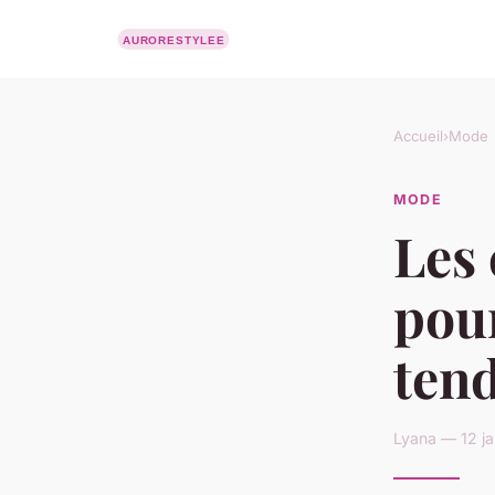
Accueil
›
Mode
MODE
Les
pour
ten
Lyana — 12 ja