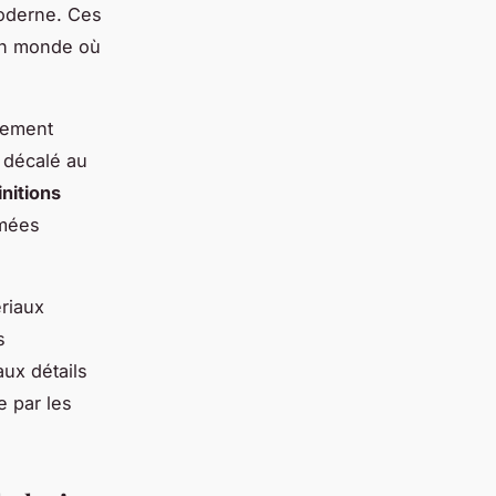
oderne. Ces
 un monde où
nement
 décalé au
initions
amées
ériaux
s
aux détails
 par les