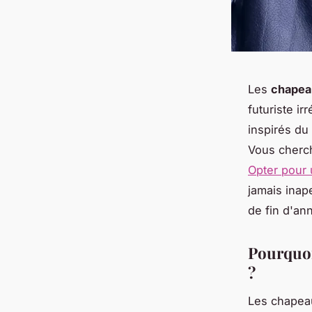
Les
chapea
futuriste ir
inspirés du
Vous cherch
Opter pour
jamais inape
de fin d'an
Pourquoi
?
Les chapea