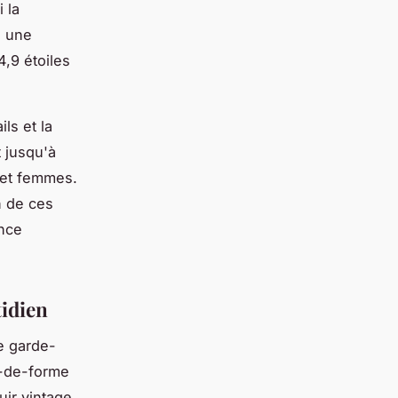
 la
e une
,9 étoiles
ls et la
 jusqu'à
et femmes.
on de ces
nce
tidien
e garde-
t-de-forme
ir vintage.