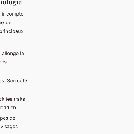
hologie
enir compte
me de
 principaux
l allonge la
ons
es. Son côté
t les traits
otidien.
ypes de
 visages