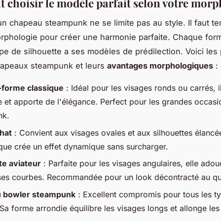
choisir le modèle parfait selon votre morp
un chapeau steampunk ne se limite pas au style. Il faut t
rphologie pour créer une harmonie parfaite. Chaque for
ype de silhouette a ses modèles de prédilection. Voici les
hapeaux steampunk et leurs
avantages morphologiques
:
-forme classique
: Idéal pour les visages ronds ou carrés, i
te et apporte de l'élégance. Perfect pour les grandes occasi
nk.
 hat
: Convient aux visages ovales et aux silhouettes élancé
que crée un effet dynamique sans surcharger.
e aviateur
: Parfaite pour les visages angulaires, elle adouci
ses courbes. Recommandée pour un look décontracté au qu
 bowler steampunk
: Excellent compromis pour tous les t
Sa forme arrondie équilibre les visages longs et allonge les