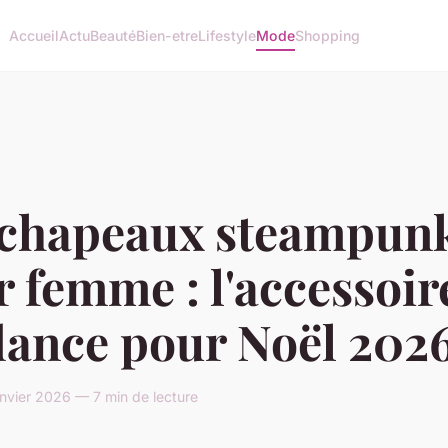
Accueil
Actu
Beauté
Bien-etre
Lifestyle
Mode
Shopping
 chapeaux steampun
 femme : l'accessoir
dance pour Noël 202
nvier 2026 — 7 min de lecture