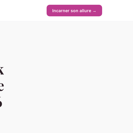
Incarner son allure →
k
e
6